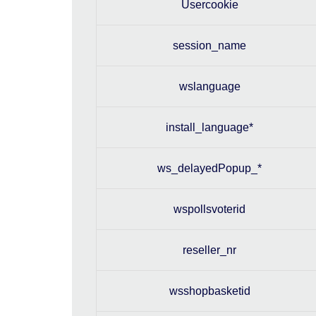
Usercookie
session_name
wslanguage
install_language*
ws_delayedPopup_*
wspollsvoterid
reseller_nr
wsshopbasketid